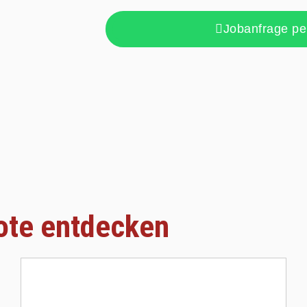
Jobanfrage p
ote entdecken