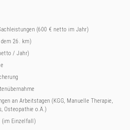
Sachleistungen (600 € netto im Jahr)
 dem 26. km)
etto / Jahr)
ge
icherung
stenübernahme
ungen an Arbeitstagen (KGG, Manuelle Therapie,
, Osteopathie o.Ä.)
(im Einzelfall)