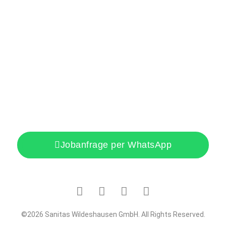
Kontaktiere uns
Sanitas:
Mühlendamm 3, 27793 Wildeshausen
Physio & Sport:
Alter Postweg 125, 26133 Oldenburg
Physiotherapie am Marschweg:
Marschweg 54, 26122
Oldenburg
Mail uns:
a.hamester@sanitas-wildeshausen.de
Ruf an
: 0152 02047939
Jobanfrage per WhatsApp
©2026 Sanitas Wildeshausen GmbH. All Rights Reserved.