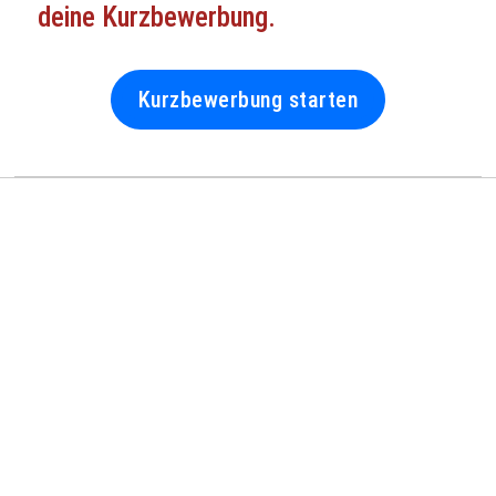
deine Kurzbewerbung.
Kurzbewerbung starten
Links
Deine Benefits
Über uns
Kurzbewerbung
Stellenangebote
Impressum
Datenschutzerklärung